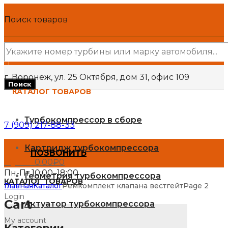
Поиск товаров
г. Воронеж, ул. 25 Октября, дом 31, офис 109
Поиск
КАТАЛОГ ТОВАРОВ
Турбокомпрессор в сборе
7 (909) 217-88-33
Картридж турбокомпрессора
ПОЗВОНИТЬ
My cart
0.00
₽
0
Пн-Пт 10:00–18:00
Геометрия турбокомпрессора
КАТАЛОГ ТОВАРОВ
Главная
Каталог
Ремкомплект клапана вестгейт
Page 2
Login
Cart
Актуатор турбокомпрессора
My account