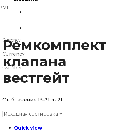
PML
О компании
Доставка и оплата
Ремкомплект
Currency:
Контакты
Currency
клапана
switcher
вестгейт
Отображение 13–21 из 21
Quick view