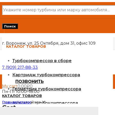
Поиск
товаров
Поиск
г. Воронеж, ул. 25 Октября, дом 31, офис 109
КАТАЛОГ ТОВАРОВ
Турбокомпрессор в сборе
7 (909) 217-88-33
Картридж турбокомпрессора
ПОЗВОНИТЬ
My cart
0.00
₽
0
Геометрия турбокомпрессора
Пн-Пт 10:00–18:00
КАТАЛОГ ТОВАРОВ
Главная
Каталог
Page 10
Актуатор турбокомпрессора
Login
Cart