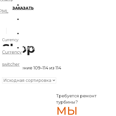
ЗАПЧАСТИ
Главная
ЗАКАЗАТЬ
PML
О компании
Доставка и оплата
Currency:
Shop
Контакты
Currency
switcher
Отображение 109–114 из 114
Требуется ремонт
турбины?
МЫ