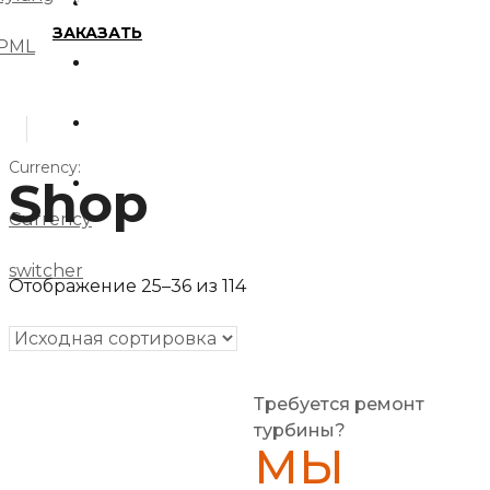
ЗАПЧАСТИ
Главная
ЗАКАЗАТЬ
PML
О компании
Доставка и оплата
Currency:
Shop
Контакты
Currency
switcher
Отображение 25–36 из 114
Требуется ремонт
турбины?
МЫ