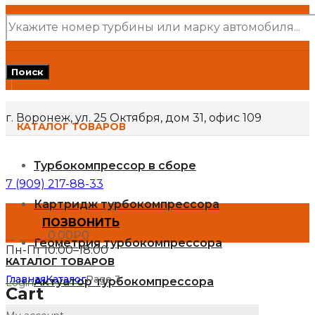
Поиск
товаров
Поиск
г. Воронеж, ул. 25 Октября, дом 31, офис 109
КАТАЛОГ ТОВАРОВ
Турбокомпрессор в сборе
7 (909) 217-88-33
Картридж турбокомпрессора
ПОЗВОНИТЬ
My cart
0.00
₽
0
Геометрия турбокомпрессора
Пн-Пт 10:00–18:00
КАТАЛОГ ТОВАРОВ
Главная
Каталог
Page 3
Актуатор турбокомпрессора
Login
Cart