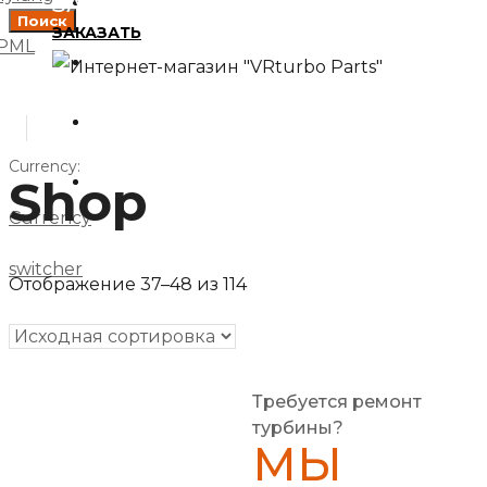
ЗАПЧАСТИ
Главная
Поиск
ЗАКАЗАТЬ
PML
О компании
Доставка и оплата
Currency:
Shop
Контакты
Currency
switcher
Отображение 37–48 из 114
Требуется ремонт
турбины?
МЫ